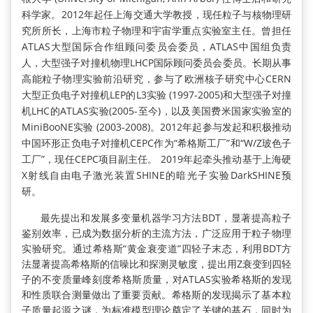
科学家。2012年起任上海交通大学教授，现任粒子与核物理研
究所所长，上海市粒子物理和宇宙学重点实验室主任。曾担任
ATLAS大型国际合作组顾问委员会委员，ATLAS中国组负责
人，大型强子对撞机物理LHCP国际顾问委员会委员。长期从事
高能粒子物理实验前沿研究，参与了欧洲核子研究中心CERN
大型正负电子对撞机LEP的L3实验 (1997-2005)和大型强子对撞
机LHC的ATLAS实验(2005-至今)，以及美国费米国家实验室的
MiniBooNE实验 (2003-2008)。2012年起参与发起和积极推动
中国环形正负电子对撞机CEPC作为“希格斯工厂”和“W/Z玻色子
工厂”，现任CEPC项目副主任。 2019年起牵头推动基于上海硬
X射线自由电子激光装置SHINE的暗光子实验DarkSHINE预
研。
最先提出和发展多变量机器学习方法BDT，显著提高粒子
鉴别效率，已成为数据分析的主流方法，广泛应用于粒子物理
实验研究。通过希格斯“黄金衰变道”四轻子末态，利用BDT方
法显著提高希格斯的信噪比和探测灵敏度，提出用Z衰变到四轻
子的不变质量峰刻度希格斯质量，对ATLAS实验希格斯的发现
和性质联合测量做出了重要贡献。希格斯的发现揭示了基本粒
子质量起源之谜，为标准模型理论奠定了关键的基石，同时为