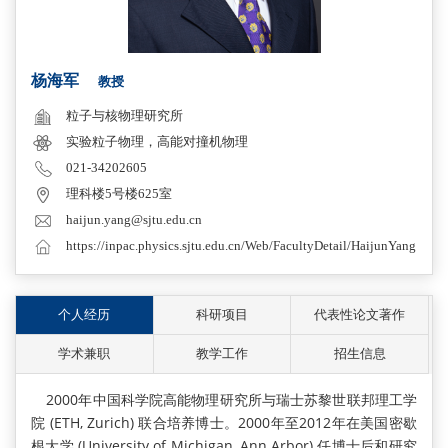
杨海军
教授
粒子与核物理研究所
实验粒子物理，高能对撞机物理
021-34202605
理科楼5号楼625室
haijun.yang@sjtu.edu.cn
https://inpac.physics.sjtu.edu.cn/Web/FacultyDetail/HaijunYang
个人经历
科研项目
代表性论文著作
学术兼职
教学工作
招生信息
2000年中国科学院高能物理研究所与瑞士苏黎世联邦理工学
院 (ETH, Zurich) 联合培养博士。2000年至2012年在美国密歇
根大学 (University of Michigan, Ann Arbor) 任博士后和研究