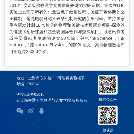
2013年度诺贝尔物理学奖提供最关键的实验证据。首次在LHC
实验上发现了稀有的矢量玻色子散射过程，验证了希格斯的幺
正机制，这是电弱对称性破缺机制研究的新里程碑。主持国家
重点研发计划CEPC相关的物理和关键技术预研究项目-探测器
关键技术预研课题和基金委国际合作与交流项目。以通讯作者
或主要贡献者发表的论文50余篇，包括1篇Science，1篇
Nature，1篇Nature Physics，9篇PRL论文，高能物理数据库
引用超过25000余次。
地址：上海市东川路800号理科实验楼群
邮编：200240
沪交ICP备05010
微信公众号
© 上海交通大学物理与天文学院 版权所有
微视频