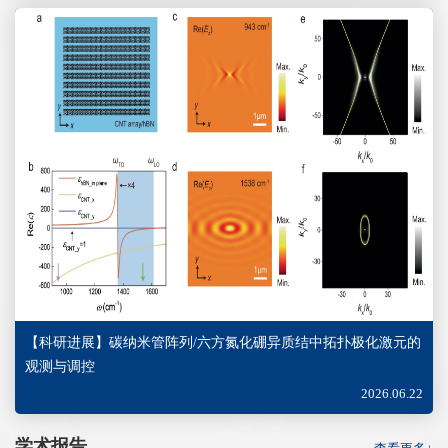
【科研进展】碳纳米管阵列/六方氮化硼异质结中拓扑极化激元的
观测与调控
2026.06.22
学术报告