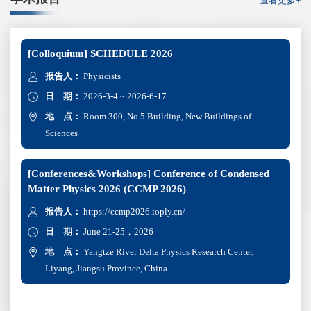
查看更多+
[Colloquium] SCHEDULE 2026
报告人：
Physicists
日 期：
2026-3-4 ~ 2026-6-17
地 点：
Room 300, No.5 Building, New Buildings of
Sciences
[Conferences&Workshops] Conference of Condensed
Matter Physics 2026 (CCMP 2026)
报告人：
https://ccmp2026.ioply.cn/
日 期：
June 21-25，2026
地 点：
Yangtze River Delta Physics Research Center,
Liyang, Jiangsu Province, China