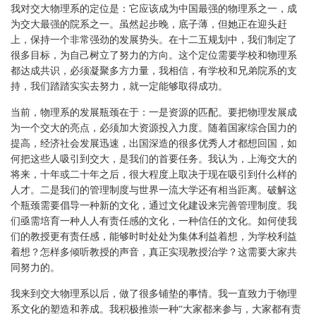
我对交大物理系的定位是：它应该成为中国最强的物理系之一，成
为交大最强的院系之一。虽然起步晚，底子薄，但她正在迎头赶
上，保持一个非常强劲的发展势头。在十二五规划中，我们制定了
很多目标，为自己树立了努力的方向。这个定位需要学校和物理系
都达成共识，必须凝聚多方力量，我相信，有学校和兄弟院系的支
持，我们踏踏实实去努力，就一定能够取得成功。
当前，物理系的发展瓶颈在于：一是资源的匹配。要把物理发展成
为一个交大的亮点，必须加大资源投入力度。随着国家综合国力的
提高，经济社会发展迅速，出国深造的很多优秀人才都想回国，如
何把这些人吸引到交大，是我们的首要任务。我认为，上海交大的
将来，十年或二十年之后，很大程度上取决于现在吸引到什么样的
人才。二是我们的管理制度与世界一流大学还有相当距离。破解这
个瓶颈需要倡导一种新的文化，通过文化建设来完善管理制度。我
们亟需培育一种人人有责任感的文化，一种信任的文化。如何使我
们的教授更有责任感，能够时时处处为集体利益着想，为学校利益
着想？怎样多倾听教授的声音，真正实现教授治学？这需要大家共
同努力的。
我来到交大物理系以后，做了很多铺垫的事情。我一直致力于物理
系文化的塑造和养成。我积极推崇一种“大家都来参与，大家都有责