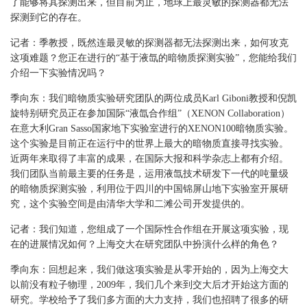
了能够将其探测出来，但目前为止，地球上最灵敏的探测器都无法
探测到它的存在。
记者：季教授，既然连最灵敏的探测器都无法探测出来，如何攻克
这项难题？您正在进行的“基于液氙的暗物质探测实验”，您能给我们
介绍一下实验情况吗？
季向东：我们暗物质实验研究团队的两位成员Karl Giboni教授和倪凯
旋特别研究员正在参加国际“液氙合作组”（XENON Collaboration）
在意大利Gran Sasso国家地下实验室进行的XENON100暗物质实验。
这个实验是目前正在运行中的世界上最大的暗物质直接寻找实验。
近两年来取得了丰富的成果，在国际大报和科学杂志上都有介绍。
我们团队当前最主要的任务是，运用液氙技术研发下一代的吨量级
的暗物质探测实验，利用位于四川的中国锦屏山地下实验室开展研
究，这个实验空间是由清华大学和二滩公司开发提供的。
记者：我们知道，您组成了一个国际性合作组在开展这项实验，现
在的进展情况如何？上海交大在研究团队中扮演什么样的角色？
季向东：回想起来，我们做这项实验是从零开始的，因为上海交大
以前没有粒子物理，2009年，我们几个来到交大后才开始这方面的
研究。学校给予了我们多方面的大力支持，我们也招聘了很多的研