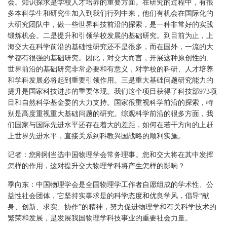
会。知识探求是学校人才培养的重要方面。在研究的过程中，有很
多本科学生和研究生加入到我们行列中来，他们有机会在国际化的
大研究团队中，做一些世界科技前沿的探索，是一种非常好的实践
锻炼机会。二是提升和引领学校发展的基础研究。到目前为止，上
海交大在科学前沿的基础性研究还不是很多，而在国外，一流的大
学都有很强的基础研究。因此，对交大而言，开展这种原创性的、
世界前沿的基础研究非常必要和有意义，对学校的科研、人才培养
和学科发展必将起到重要引领作用。三是重大基础问题研究能力的
提升是国家科技进步的重要体现。我们这个项目获得了科技部973项
目和自然科学基金委的大力支持。国家很重视科学前沿的探索，特
别是高度重视重大基础问题的研究。综观科学前沿的很多方面，我
们国家与国际先进水平还存在着大的差距，如何在若干方向的上赶
上世界先进水平，直接关系到科教兴国战略的顺利实施。
记者：您刚刚当选中国物理学会常务理事。您和交大将在其中发挥
怎样的作用，这对提升交大物理学科将产生怎样的影响？
季向东：中国物理学会是全国物理学工作者自愿组成的学术性、公
益性社会团体，它坚持实事求是的科学态度和优良学风，倡导“献
身、创新、求实、协作”的精神，努力促进物理学和有关科学技术的
繁荣和发展，是发展我国物理学科技事业的重要社会力量。