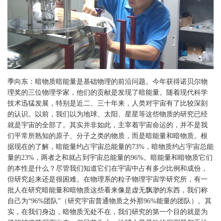
季向东：暗物质暗能量是基础物理的前沿问题。今年获得诺贝尔物
理奖的三位物理学家，他们的贡献是发现了暗能量。随着现代科学
技术迅猛发展，特别是近二、三十年来，人类对宇宙有了比较深刻
的认识。以前，我们以为地球、太阳、星星等这些物质的研究已经
就是宇宙的全部了。其实并非如此，主宰着宇宙命运的，并不是我
们平常所熟知的原子、分子之类的物质，而是暗能量和暗物质。根
据现在的了解，暗能量约占宇宙总能量的73%，暗物质约占宇宙总能
量的23%，两者之和就占到宇宙总能量的96%。暗能量和暗物质它们
的本性是什么？尽管我们知道它们在宇宙中占有多少比例和成份，
但研究起来还是很困难。在物理系的粒子物理宇宙学研究所，有一
批人在研究暗能量和暗物质这些看来像是虚无飘渺的东西，我们称
自己为“96%团队”（研究宇宙普通物质之外那96%能量的团队）。其
实，在我们身边，暗物质无处不在，我们研究的第一个目的就是为