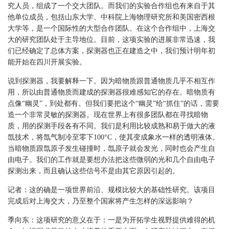
究人员，组成了一个交大团队。而我们的实验合作组也有来自于其
他单位成员，包括山东大学、中科院上海物理研究所和美国密西根
大学等，是一个国际性的大型合作团队。在这个合作组中，上海交
大的研究团队处于主导地位。目前，这项实验的进展非常迅速，我
们已经确定了总体方案，探测器也正在建造之中，我们预计明年初
能开始在四川开展实验。
说到探测器，我要解释一下。因为暗物质跟普通物质几乎不相互作
用，所以由普通物质而建成的探测器很难感知它的存在。暗物质有
点像“幽灵”，到处都有。但我们要把这个“幽灵”给“抓住”的话，需要
造一个非常灵敏的探测器。现在世界上有很多团队都在寻找暗物
质，用的探测手段各有不同。我们是利用比较成熟和易于做大的液
氙技术，将氙气制冷至零下100°C，使其变成象水一样的透明液体。
当暗物质跟氙原子发生碰撞时，氙原子就会发光，同时也会产生自
由电子。我们的工作就是要想办法把这些微弱的光和几个自由电子
探测出来，而且确认这些信号不是由其它原因引起的。
记者：这的确是一项世界前沿、规模比较大的基础性研究。该项目
完成后对上海交大，乃至整个国家将产生怎样的深远影响？
季向东：这项研究的意义在于：一是为开拓学生视野提供难得的机