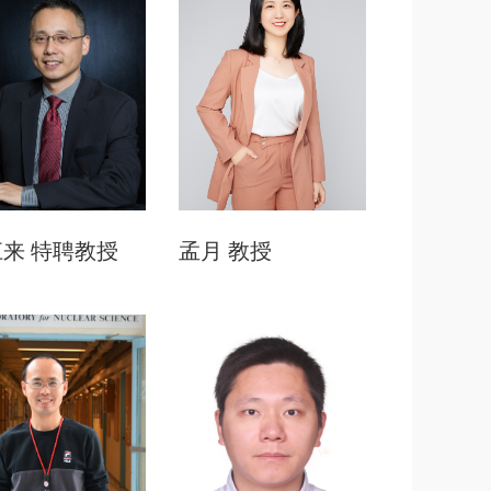
江来
特聘教授
孟月
教授