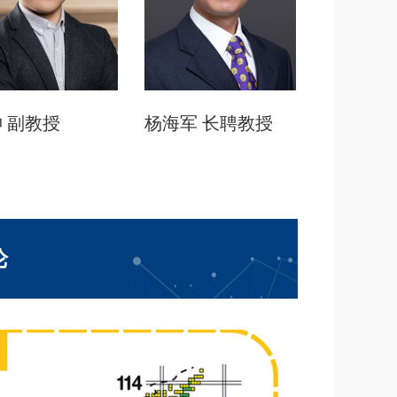
坤
副教授
杨海军
长聘教授
论