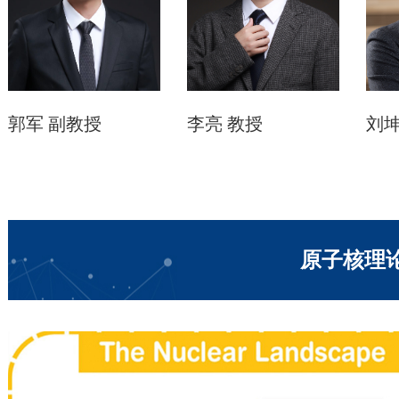
郭军
副教授
李亮
教授
刘
原子核理