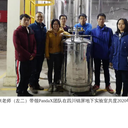
来老师（左二）带领PandaX团队在四川锦屏地下实验室共度2020