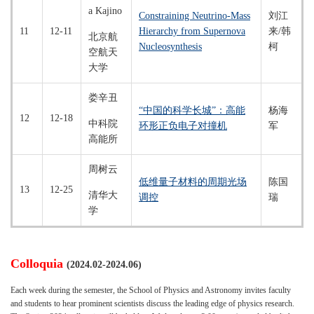
a Kajino
Constraining Neutrino-Mass
刘江
11
12-11
Hierarchy from Supernova
来/韩
北京航
Nucleosynthesis
柯
空航天
大学
娄辛丑
“中国的科学长城”：高能
杨海
12
12-18
中科院
环形正负电子对撞机
军
高能所
周树云
低维量子材料的周期光场
陈国
13
12-25
清华大
调控
瑞
学
Colloquia
(2024.02-2024.06)
Each week during the semester, the School of Physics and Astronomy invites faculty
and students to hear prominent scientists discuss the leading edge of physics research.