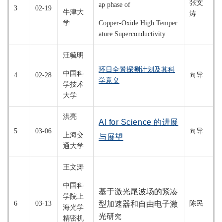
张文
ap phase of
3
02-19
牛津大
涛
学
Copper-Oxide High Temper
ature Superconductivity
汪毓明
环日全景探测计划及其科
中国科
4
02-28
向导
学意义
学技术
大学
洪亮
AI for Science 的进展
5
03-06
向导
上海交
与展望
通大学
王文涛
中国科
基于激光尾波场的紧凑
学院上
6
03-13
型加速器和自由电子激
陈民
海光学
光研
究
精密机