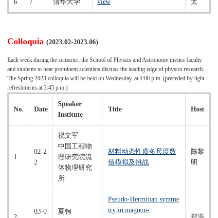
6
7
清华大学
view
太
Colloquia
(2023.02-2023.06)
Each week during the semester, the School of Physics and Astronomy invites faculty
and students to hear prominent scientists discuss the leading edge of physics research.
The Spring 2023 colloquia will be held on Wednesday, at 4:00 p.m. (preceded by light
refreshments at 3:45 p.m.)
Speaker
No.
Date
Title
Host
Institute
祝文军
中国工程物
02-2
材料动态性质多尺度数
陈黎
1
理研究院流
2
值模拟及挑战
明
体物理研究
所
Pseudo-Hermitian symme
try in magnon-
03-0
夏钶
2
郑浩