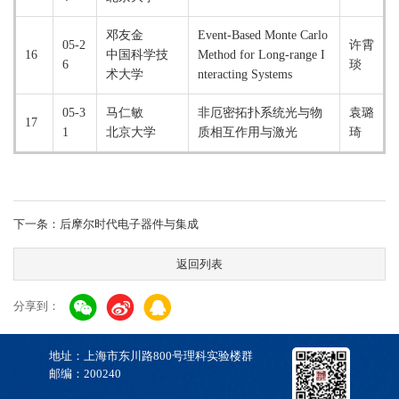
邓友金
Event-Based Monte Carlo
05-2
许霄
16
中国科学技
Method for Long-range I
6
琰
术大学
nteracting Systems
05-3
马仁敏
非厄密拓扑系统光与物
袁璐
17
1
北京大学
质相互作用与激光
琦
下一条：后摩尔时代电子器件与集成
返回列表
分享到：
地址：上海市东川路800号理科实验楼群
邮编：200240