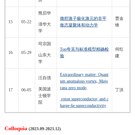
所
熊启华
微腔激子极化激元的非平
贾金
15
05-22
清华大
衡态凝聚体和动力学
锋
学
司宗国
Top夸克与标准模型精确检
何红
16
05-29
山东大
验
建
学
Extraordinary matter: Quant
汪自强
um anomalous vortex, Majo
rana zero mode,
美国波
17
06-05
丁洪
士顿学
roton superconductor, and c
院
harge-6e superconductivity
Colloquia
(2023.09-2023.12)