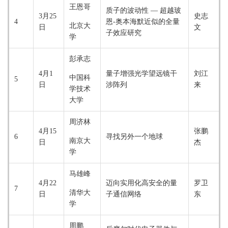
王恩哥
质子的波动性 — 超越玻
3月25
史志
4
恩-奥本海默近似的全量
北京大
日
文
子效应研究
学
彭承志
4月1
量子增强光学望远镜干
刘江
中国科
5
日
涉阵列
来
学技术
大学
周济林
4月15
张鹏
6
寻找另外一个地球
南京大
日
杰
学
马雄峰
4月22
迈向实用化高安全的量
罗卫
7
清华大
日
子通信网络
东
学
周鹏