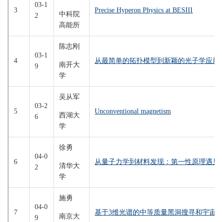
03-1
3
Precise Hyperon Physics at BESIII
中科院
2
高能所
陈志刚
03-1
4
从最简单的拓扑模型到新颖的光子学应用
南开大
9
学
吴从军
03-2
5
Unconventional magnetism
西湖大
6
学
徐勇
04-0
6
从量子力学到材料发现：第一性原理遇见
清华大
2
学
施勇
04-0
7
基于3维光谱的中等质量黑洞搜寻和宇宙
南京大
9