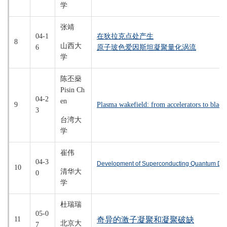
学
张靖
04-1
在狄拉克点处产生
8
山西大
6
原子玻色爱因斯坦凝聚量化涡流
学
陈丕燊
Pisin Ch
04-2
en
9
Plasma wakefield: from accelerators to black
3
台湾大
学
崔伟
04-3
Development of Superconducting Quantum Detec
10
清华大
0
学
杜瑞瑞
05-0
11
奇异的激子凝聚和凝聚破缺
北京大
7