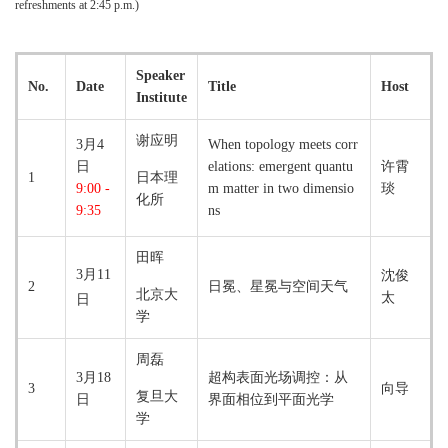
refreshments at 2:45 p.m.)
Speaker
No.
Date
Title
Host
Institute
谢应明
3月4
When topology meets corr
日
elations: emergent quantu
许霄
1
日本理
9:00 -
m matter in two dimensio
琰
化所
9:35
ns
田晖
3月11
沈俊
2
日冕、星冕与空间天气
北京大
太
日
学
周磊
3月18
超构表面光场调控：从
3
向导
复旦大
日
界面相位到平面光学
学