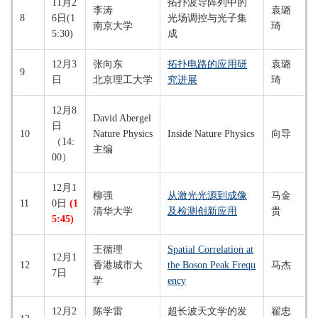
11月2
拓扑波导阵列中的
李涛
袁璐
8
6日(1
光场调控与光子集
南京大学
琦
5:30)
成
12月3
张向东
拓扑电路的应用研
袁璐
9
日
北京理工大学
究进展
琦
12月8
David Abergel
日
10
Nature Physics
Inside Nature Physics
向导
（14:
主编
00）
12月1
柳强
从激光光源到成像
马金
11
0日
(1
清华大学
及检测创新应用
贵
5:45)
王循理
Spatial Correlation at
12月1
12
香港城市大
the Boson Peak Frequ
马杰
7日
学
ency
12月2
陈学雷
超长波天文学的发
翟忠