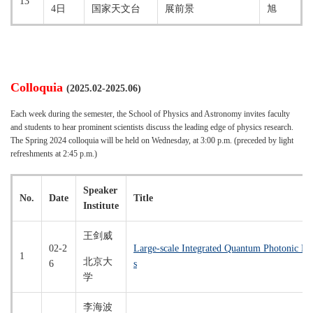
13
4日
国家天文台
展前景
旭
Colloquia
(2025.02-2025.06)
Each week during the semester, the School of Physics and Astronomy invites faculty
and students to hear prominent scientists discuss the leading edge of physics research.
The Spring 2024 colloquia will be held on Wednesday, at 3:00 p.m. (preceded by light
refreshments at 2:45 p.m.)
Speaker
No.
Date
Title
Institute
王剑威
02-2
Large-scale Integrated Quantum Photonic De
1
北京大
6
s
学
李海波