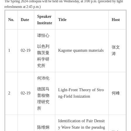
The Spring 2024 colloquia will be held on Wednesday, at 3:00 p.m. (preceded by light
refreshments at 2:45 p.m.)
Speaker
No.
Date
Title
Host
Institute
谭恒心
以色列
张文
1
02-19
Kagome quantum materials
魏茨曼
涛
科学研
究所
何沛伦
德国马
Light-Front Theory of Stro
2
02-19
何峰
普核物
ng-Field Ionization
理研究
所
Identification of Pair Densit
陈维炯
y Wave State in the pseudog