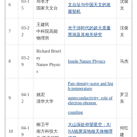
03-1
邓李才
沈俊
6
文台址与中国天文的发
5
国家天文台
太
展契机
王建民
03-2
光干涉时代的超大质
量
沈俊
7
中科院高能
2
黑洞及其相关研究
太
物理所
Richard Brierl
03-2
ey
8
Inside Nature Physics
马杰
9
Nature Physic
s
Pair-density-wave and hig
h-temperature
04-1
姚宏
罗卫
9
superconductivity: role of
2
清华大学
东
electron-phonon
coupling
柳卫平
大山深处仰望星空：JU
04-1
何红
10
南方科技大
NA锦屏深地核天体物理
9
建