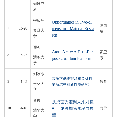
械研究
所
张远波
Opportunities in Two-di
陈国
7
03-20
mensional Material Resea
复旦大
瑞
rch
学
翟荟
Atom Array: A Dual-Pur
罗卫
8
03-27
清华大
东
pose Quantum Platform
学
刘冰冰
高压下低维碳及相关材料
9
04-03
钱冬
吉林大
的新结构和新性质研究
学
鲁巍
从桌面光源到未来对撞
10
04-10
机：尾波加速器发展展
向导
清华大
望
学