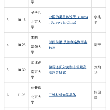
学
吴学兵
中国的类星体巡天（Quasa
李兆
3
10-16
北京大
r Surveys in China）
聿
学
李菂
时间前沿:从伽利略到宇宙
4
10-23
周宁
清华大
触角
学
闻海虎
超导诺贝尔奖和非常规高
刘灿
5
10-30
南京大
温超导研究
华
学
刘开辉
陈国
6
11-06
二维材料光学晶体
北京大
瑞
学