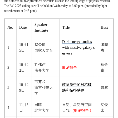
and students to hear prominent scientists discuss the leading edge of physics research.
The Fall 2025 colloquia will be held on Wednesday, at 3:00 p.m. (preceded by light
refreshments at 2:45 p.m.)
Speaker
No.
Date
Title
Host
Institute
Dark energy studies
10月1
赵公博
张鹏
1
with massive galaxy s
5日
国家天文台
杰
urveys
10月2
刘伟伟
马金
2
取消报告
2日
南开大学
贵
韦齐和
10月2
软物质中的对称破
3
南方科技大
曹鑫
9日
缺和拓扑缺陷
学
11月5
田晖
日冕、星冕与空间
沈俊
4
日
北京大学
天气
(
取消报告 )
太