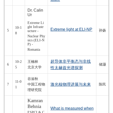
Dr. Calin
Ur
Extreme Li
ght Infrastr
10-1
Extreme light at ELI-NP
5
孙扬
ucture -
8
Nuclear Phy
sics (ELI-N
P)
-
Romania
超导体
非平衡态与非线
10-2
王楠林
6
储灏
5
北京大学
性太赫兹光谱探测
谷渝秋
11-0
激光核物理进展与未来
7
中国工程物
陈民
1
理研究院
Kamran
Behnia
What is measured when
ESPCI & C