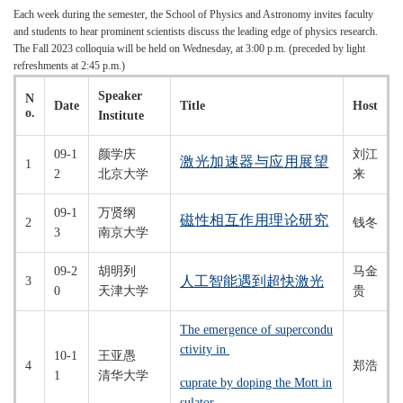
Each week during the semester, the School of Physics and Astronomy invites faculty
and students to hear prominent scientists discuss the leading edge of physics research.
The Fall 2023 colloquia will be held on Wednesday, at 3:00 p.m. (preceded by light
refreshments at 2:45 p.m.)
Speaker
N
Date
Title
Host
o.
Institute
09-1
颜学庆
刘江
激光加速器与应用展望
1
2
北京大学
来
09-1
万贤纲
磁性相互作用理论研究
2
钱冬
3
南京大学
09-2
胡明列
马金
人工智能遇到超快激光
3
0
天津大学
贵
The emergence of supercondu
ctivity in
10-1
王亚愚
4
郑浩
1
清华大学
cuprate by doping the Mott in
sulator