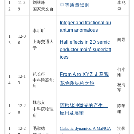
1
11-2
刘继峰
李兆
中等质量黑洞
2
9
国家天文台
聿
Integer and fractional qu
antum
anomalous
李听昕
1
12-0
向导
上海交通大
Hall effects in 2D semic
3
6
学
onductor
moiré
superlatt
ices
何小
From A to XYZ 走马观
苑长征
刚
1
12-1
中科院高能
4
3
花物质结构之旅
杨海
所
军
魏志义
阿秒脉冲激光的产生、
1
12-2
陈黎
中科院物理
5
0
明
应用及展望
所
1
12-2
毛淑德
Galactic dynamics: A MaNGA
沈俊