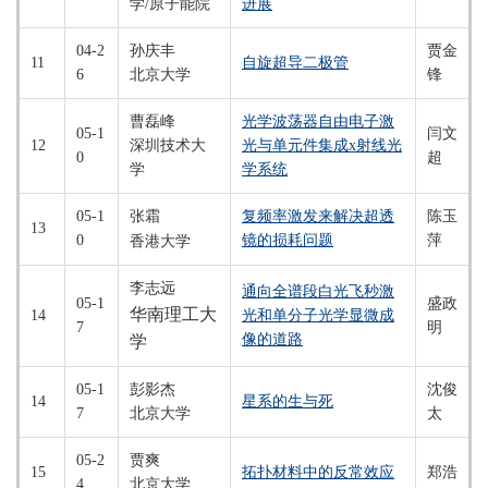
学/原子能院
进展
04-2
孙庆丰
贾金
11
自旋超导二极管
6
北京大学
锋
曹磊峰
光学波荡器自由电子激
05-1
闫文
12
深圳技术大
光与单元件集成x射线光
0
超
学
学系统
05-1
复频率激发来解决超透
陈玉
张霜
13
0
镜的损耗问题
萍
香港大学
李志远
通向全谱段白光飞秒激
05-1
盛政
华南理工大
14
光和单分子光学显微成
7
明
像的道路
学
05-1
彭影杰
沈俊
14
星系的生与死
7
北京大学
太
05-2
贾爽
15
拓扑材料中的反常效应
郑浩
4
北京大学