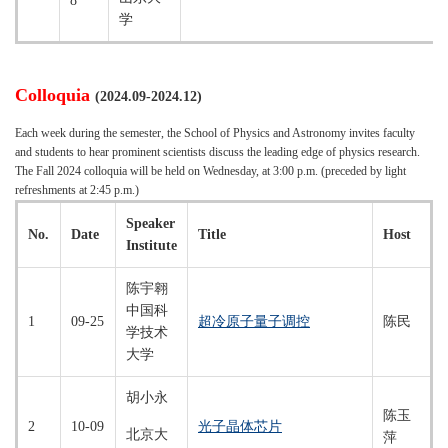
8
学
Colloquia
(2024.09-2024.12)
Each week during the semester, the School of Physics and Astronomy invites faculty
and students to hear prominent scientists discuss the leading edge of physics research.
The Fall 2024 colloquia will be held on Wednesday, at 3:00 p.m. (preceded by light
refreshments at 2:45 p.m.)
Speaker
No.
Date
Title
Host
Institute
陈宇翱
中国科
1
09-25
超冷原子量子调控
陈民
学技术
大学
胡小永
陈玉
2
10-09
光子晶体芯片
北京大
萍