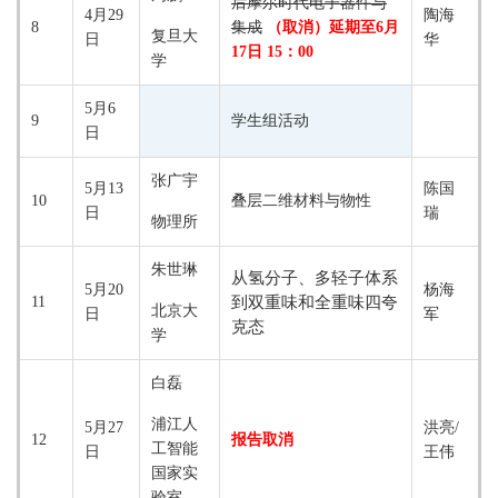
后摩尔时代电子器件与
4月29
陶海
8
集成
（取消）
延期至6月
复旦大
日
华
17日 15：00
学
5月6
9
学生组活动
日
张广宇
5月13
陈国
10
叠层二维材料与物性
日
瑞
物理所
朱世琳
从氢分子、多轻子体系
5月20
杨海
11
到双重味和全重味四夸
北京大
日
军
克态
学
白磊
浦江人
5月27
洪亮/
12
报告取消
工智能
日
王伟
国家实
验室