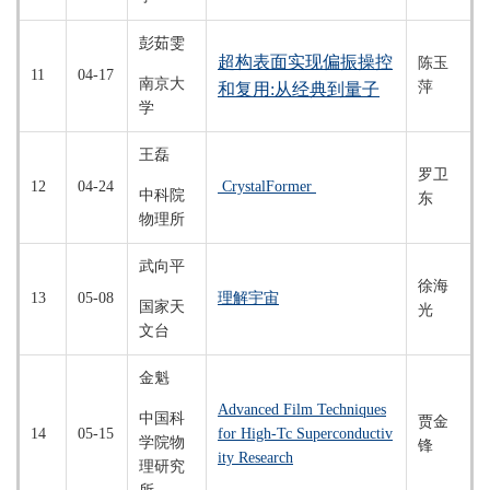
彭茹雯
超构表面实现偏振操控
陈玉
11
04-17
南京大
萍
和复用:从经典到量
子
学
王磊
罗卫
12
04-24
CrystalFormer
中科院
东
物理所
武向平
徐海
13
05-08
理解宇宙
国家天
光
文台
金魁
Advanced Film Techniques
中国科
贾金
14
05-15
for High-Tc Superconductiv
学院物
锋
ity Research
理研究