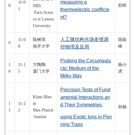
measuring a
11-0
8
邢晖
NRS
1
thermoelectric coefficie
Paris Scien
nt?
ce et Lettres
University
人工微结构光场多维调
11-0
陈树琪
陈险
9
8
南开大学
峰
控物理及应用
Pro
bing the Circumgala
1
11-1
方陶陶
杨小
ctic Medium of the
0
5
厦门大学
虎
Milky Way
Precision Tests of Fund
Klaus Blau
amental Interactions an
1
11-2
m
d Their Symmetries
孙杨
1
2
Max-Planck
using Exotic Ions in Pen
-Institut
ning Traps