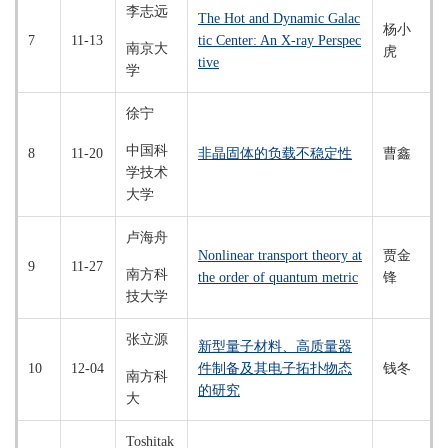
李志远
The Hot and Dynamic Galac
杨小
7
11-13
tic Center: An X-ray Perspec
南京大
虎
tive
学
徐宁
中国科
8
11-20
非晶固体的负载不稳定性
曹鑫
学技术
大学
卢海舟
Nonlinear transport theory at
贾金
9
11-27
南方科
the order of quantum metric
锋
技大学
张立源
新型量子材料、高质量器
10
12-04
件制备及其电子拓扑物态
钱冬
南方科
的研究
大
Toshitak