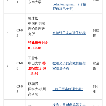
1
东南大学
polariton system (谐振
腔自旋电子学)
邹冰松
中国科学院
理论物理研
03-0
何红
3
奇特强子态与强子结构
究所
3
建
特邀报告14:0
0 - 15:30
王雪华
03-0
中山大学
特
微纳光子的高效操控与
贾金
4
8
邀报告12:00
室温量子态
锋
- 13:30
耿朝强
03-0
何小
5
国科大-杭州
``粒子宇宙物理之美”
8
刚
高研院
冷湖：青藏高原光学天