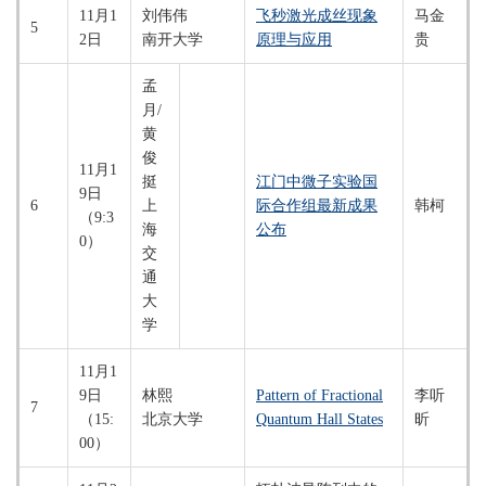
11月1
刘伟伟
飞秒激光成丝现象
马金
5
2日
南开大学
原理与应用
贵
孟
月/
黄
俊
11月1
挺
江门中微子实验国
9日
6
上
际合作组最新成果
韩柯
（9:3
海
公布
0）
交
通
大
学
11月1
9日
林熙
Pattern of Fractional
李听
7
（15:
北京大学
Quantum Hall States
昕
00）