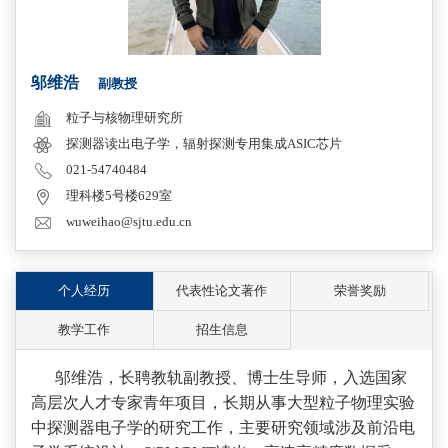
邬维浩
副教授
粒子与核物理研究所
探测器读出电子学，辐射探测专用集成ASIC芯片
021-54740484
理科楼5号楼629室
wuweihao@sjtu.edu.cn
个人经历
代表性论文著作
荣誉奖励
教学工作
招生信息
邬维浩，长聘教轨副教授、博士生导师，入选国家
高层次人才专家青年项目，长期从事大型粒子物理实验
中探测器电子学的研究工作，主要研究领域涉及前沿电