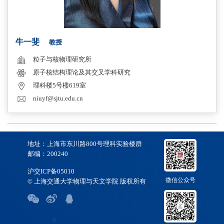
牛一斐
教授
粒子与核物理研究所
原子核结构理论及其交叉学科研究
理科楼5号楼619室
niuyf@sjtu.edu.cn
地址：上海市东川路800号理科实验楼群
邮编：200240
沪交ICP备05010
微信公众号
© 上海交通大学物理与天文学院 版权所有