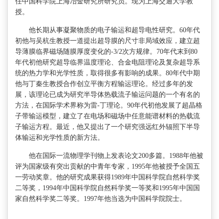
任中国科学院上海冶金研究所研究员。现为上海交通大学教
授。
他长期从事凝聚物质的电子输运和超导电性研究。60年代
初他与吴杭生教授一道提出超导膜的尺寸非局域效应，建立超
导薄膜临界磁场随膜厚度变化的-3/2次方规律。70年代末到80
年代初他研究超导临界温度理论、合金电阻理论及复杂超导系
统的热力学和光学性质，取得很多有影响的成果。80年代中期
他与丁秦生教授合作创立平衡方程输运理论。经过多年的发
展，该理论已成为研究半导体热载流子输运问题的一个有名的
方法，在国际学术界称为雷-丁理论。90年代初他发展了超晶格
子带输运模型，建立了在电场和磁场中任意能谱材料的热载流
子输运方程。最近，他又提出了一个研究强远红外辐照下半导
体输运和光学性质的新方法。
他在国际一流物理学刊物上发表论文200多篇。1988年他被
评为国家级有突出贡献的中青年专家，1995年他被授予全国五
一劳动奖章。他的研究成果获得1989年中国科学院自然科学奖
二等奖，1994年中国科学院自然科学奖一等奖和1995年中国国
家自然科学奖二等奖。1997年他当选为中国科学院院士。