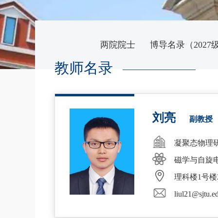
两院院士
博导名录（2027
教师名录
刘亮
副教授
凝聚态物理
磁学与自旋
理科楼1号楼2
liul21@sjtu.e