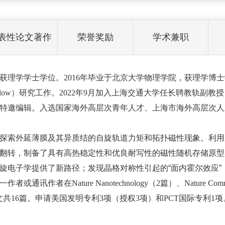
表性论文著作
荣誉奖励
学术兼职
获理学学士学位。2016年毕业于北京大学物理学院，获理学博士学
rch Fellow）研究工作。2022年9月加入上海交通大学任长聘
特邀编辑。入选国家海外高层次青年人才、上海市海外高层次人
探索外延薄膜及其异质结的自旋轨道力矩和拓扑磁性现象。利用
翻转，制备了具有高热稳定性和优良耐写性的磁性随机存储原型
旋电子学提供了新路径；
发现晶格对称性引起的“面内霍尔效应”
在Nature Nanotechnology（2篇）、Nature Communica
共16篇。申请美国发明专利3项（授权3项）和PCT国际专利1项