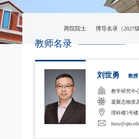
两院院士
博导名录（2027
教师名录
刘世勇
教授
教学研究中
凝聚态物质
理科楼5号楼2
liusy@sjtu.ed