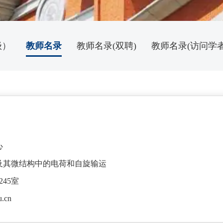
级）
教师名录
教师名录(双聘)
教师名录(访问学者
心
及其微结构中的电荷和自旋输运
45室
u.cn