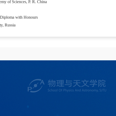
emy of Sciences, P. R. China
, Diploma with Honours
ty, Russia