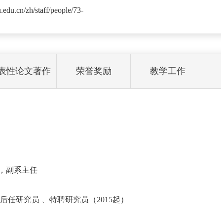
tu.edu.cn/zh/staff/people/73-
表性论文著作
荣誉奖励
教学工作
授，副系主任
台，先后任研究员 、特聘研究员（2015起）