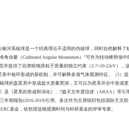
出银河系核球是一个经典理论不适用的伪核球，同时自然解释了
量（Calibrated Angular Momentum）”可作为转动
并提供了此类暗物质粒子质量的独立约束（2-7×10-22eV），
星系中核环形成的新机制，并可解释多项气体观测特征。（5）
核球的盘星系中形成超大质量黑洞，又可以为星系并合中形成更
》及《星系的形成和演化》、7篇天文年度综述（ARAA）等引
期报告(2016-2019)引用。多次作为主席组织包括国际天文
SERC基金，哈勃望远镜观测时间与科研基金的评审专家。