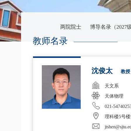
两院院士
博导名录（2027
教师名录
沈俊太
教
天文系
天体物理
021-5474025
理科楼5号楼5
jtshen@sjtu.e