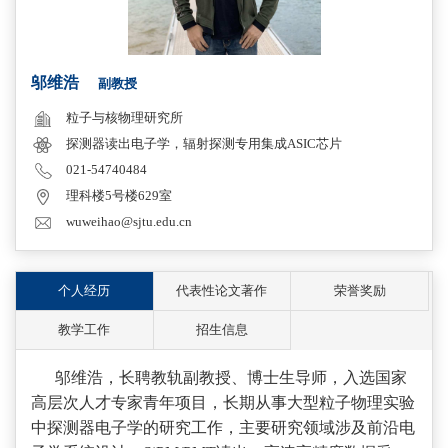
邬维浩
副教授
粒子与核物理研究所
探测器读出电子学，辐射探测专用集成ASIC芯片
021-54740484
理科楼5号楼629室
wuweihao@sjtu.edu.cn
个人经历
代表性论文著作
荣誉奖励
教学工作
招生信息
邬维浩，长聘教轨副教授、博士生导师，入选国家
高层次人才专家青年项目，长期从事大型粒子物理实验
中探测器电子学的研究工作，主要研究领域涉及前沿电