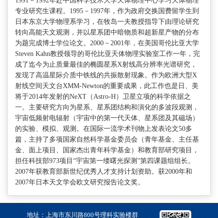
1991－1992年赴中国科学技术大学天体物理中心学习天体物理
专业研究生课程。1995－1997年，作为政府交换国费留学生到
日本东京大学物理系学习，在牧岛一夫教授指导下由理论研究
转向高能天文观测，并以星系团中暗物质和超新星产物的分布
为题完成博士学位论文。2000－2001年，在美国哥伦比亚大学
Steven Kahn教授领导的哥伦比亚天体物理实验室工作一年，完
成了迄今为止质量最佳的椭圆星系X射线高分辨率光谱研究，
发现了高温星际介质中铁线的共振散射现象。作为欧洲大型X
射线空间天文台XMM-Newton的重要成果，此工作也是日、美
将于2014年发射的NeXT（Astro-H）卫星立项的科学依据之
一。主要研究方向为星系、星系团结构和演化的多波段观测，
宇宙低频射电辐射（宇宙中的第一代天体、星系团及其磁场）
的实验、模拟、观测。在国际一流学术刊物上发表论文50多
篇，主持了多项国家自然科学基金委员会（青年基金、主任基
金、面上项目、国家杰出青年科学基金）和教育部研究项目，
担任科技部973项目“宇宙第一缕曙光探测”第四课题组组长。
2007年获教育部新世纪优秀人才支持计划资助。获2000年和
2007年日本天文学会欧文研究报告论文奖。
地址：上海市东川路800号理科实验楼群