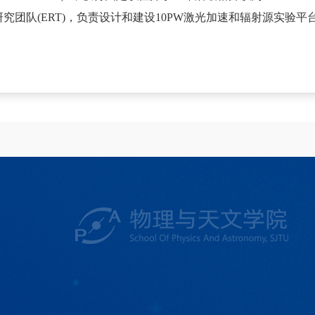
研究团队(ERT)，负责设计和建设10PW激光加速和辐射源实验平