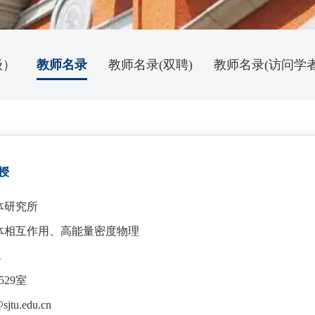
级）
教师名录
教师名录(双聘)
教师名录(访问学者
授
体研究所
体相互作用、高能量密度物理
1
29室
jtu.edu.cn