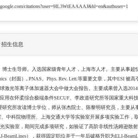
lar.google.com/citations?user=9IL3WtEAAAAJ&hl=en&authuser=1
招生信息
、博士生导师。入选国家级青年人才，上海市人才。主要从事超
onics（封面）, PNAS、Phys. Rev. Lett.等重要文章，其
激光等离子体加速器大会中做大会报告。主要成果曾入选2014年
应用在怀柔综合极端条件SECUF、李政道研究所等国家重大科
学院物理研究所攻读博士学位，师从张杰院士、陈黎明研究员，主要
室、中科院物理所、上海交通大学等实验室开展多项实验工作，取
大学强光实验室，期间完成多项研究，如验证了高阶非线性汤姆逊散射
mLines），获得固定职位并于一年后破格升职为ELI-BeamLines最