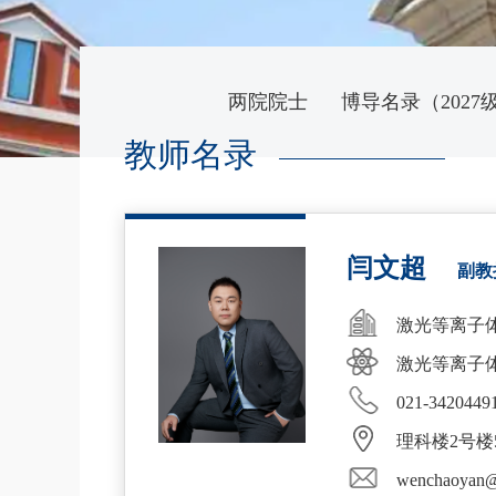
两院院士
博导名录（2027
教师名录
闫文超
副教
激光等离子
激光等离子
021-3420449
理科楼2号楼5
wenchaoyan@s