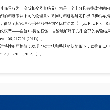
及其临界行为。高斯相变及其临界行为是一个十分具有挑战性的问
前例的精度来从不同的物理量计算同时精确地确定临界点和临界
理论手段很难得到的优质结果【Phys. Rev. B 84, R22040
有效模型——自旋1/2类钻石链，自洽地解释了几乎全部的实验
06, 217201 (2011)】。
子输运特性的严格解；发现了锯齿状和手扶椅状情形下，狄拉克点
 29,057201（2012）】。