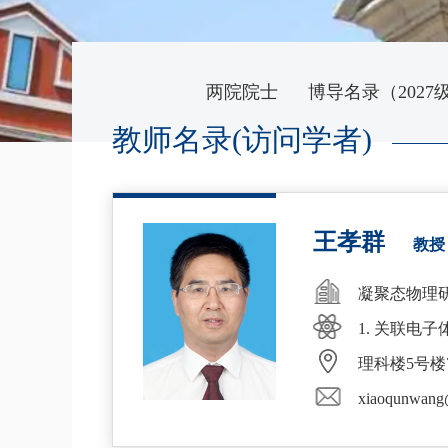
两院院士
博导名录（2027
教师名录(访问学者)
王孝群
教
凝聚态物理
1. 关联电
理科楼5号楼7
xiaoqunwang