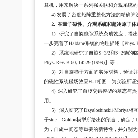
算机，用来解决一系列强关联和介观系统的非平衡态过程中
4) 发展了密度矩阵重整化方法的精确算法【Phys
2. 在量子磁性、介观系统和超冷原子
1) 研究了自旋能隙系统杂质效应，
一步完善了Haldane系统的物理描述【Phys. Rev. B 53, R4
2) 系统地研究了自旋S=3/2和S=2链的临界特性，澄清
Phys. Rev. B 60, 14529 (1999)】等；
3) 对自旋梯子方面的实际材料，验证并
的磁性系统磁场效应H-T相图，为实验所证实【Phys. Rev
4) 深入研究了自旋交错模型的基态与热力学特
用。
5) 深入研究了Dzyaloshinski
子sine－Goldon模型所给出的预言，确定了
为，自旋中间态等重要的新特性，并分别为新的实验所证实【Phys. Re