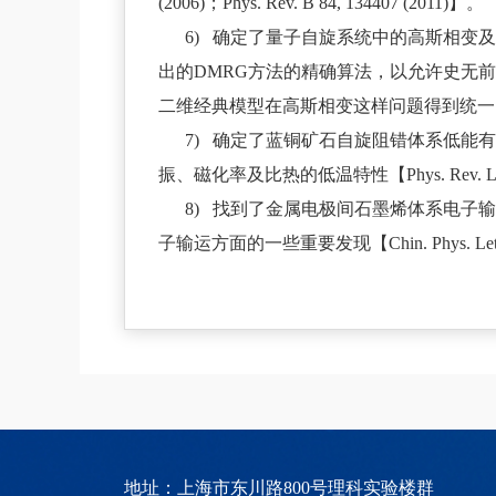
(2006)；Phys. Rev. B 84, 134407 (2011)】。
6) 确定了量子自旋系统中的高斯相变
出的DMRG方法的精确算法，以允许史无
二维经典模型在高斯相变这样问题得到统一，得到了其它
7) 确定了蓝铜矿石自旋阻错体系低能
振、磁化率及比热的低温特性【Phys. Rev. Lett. 1
8) 找到了金属电极间石墨烯体系电
子输运方面的一些重要发现【Chin. Phys. Lett.
地址：上海市东川路800号理科实验楼群