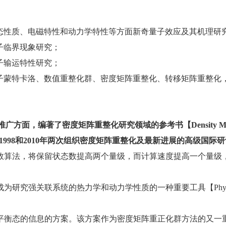
基态性质、电磁特性和动力学特性等方面新奇量子效应及其机理研究
量子临界现象研究；
量子输运特性研究；
量子蒙特卡洛、数值重整化群、密度矩阵重整化、转移矩阵重整化，
编著了密度矩阵重整化研究领域的参考书【Density Matrix Renorm
1989】，分别于1998和2010年两次组织密度矩阵重整化及最新进展的高级
高效算法，将保留状态数提高两个量级，而计算速度提高一个量级
联系统的热力学和动力学性质的一种重要工具【Phys. Rev. B 56, 50
非平衡态的信息的方案。该方案作为密度矩阵重正化群方法的又