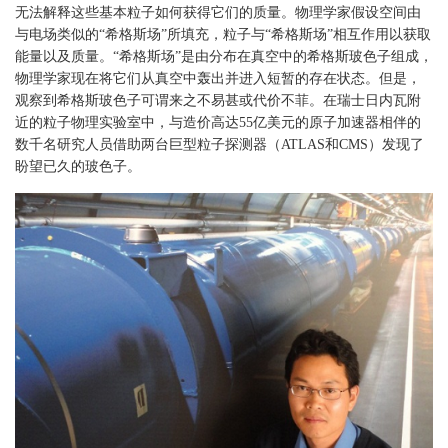
无法解释这些基本粒子如何获得它们的质量。物理学家假设空间由
与电场类似的“希格斯场”所填充，粒子与“希格斯场”相互作用以获取
能量以及质量。“希格斯场”是由分布在真空中的希格斯玻色子组成，
物理学家现在将它们从真空中轰出并进入短暂的存在状态。但是，
观察到希格斯玻色子可谓来之不易甚或代价不菲。在瑞士日内瓦附
近的粒子物理实验室中，与造价高达55亿美元的原子加速器相伴的
数千名研究人员借助两台巨型粒子探测器（ATLAS和CMS）发现了
盼望已久的玻色子。