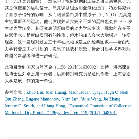
子（尤其是其侧链），造成中子散射测到的主要是蛋白质氢原子尤
其是侧链氢的运动信号。洪亮课题组运用全氘化蛋白，巧妙得减弱
了氢原子信号的影响，从而测量蛋白质中重原子（C, N, O）尤其是
主链重原子的运动。他们发现并证实完全干燥的蛋白也会在-70°C发
生动力学转变。其研究表明蛋白质的动力学转变这一现象的存在不
依赖于水，是蛋白质固有的性质，但水的加入会大大增强这一转变
现象。这一发现对过去三十年在此领域建立的经典图象——蛋白动
力学转变是由水引起的，提出了挑战和质疑，势必引起学术界对此
课题的新思考和进一步研究。
此项目受到国家自然基金（11504231和31630002）支持，洪亮课题
组博士生刘卓是第一作者，洪亮特别研究员是通讯作者，上海交通
大学是该工作的第一单位。
参考文献：
Zhuo Liu, Juan Huang, Madhusudan Tyagi, Hugh O’Neill,
Qiu Zhang, Eugene Mamontov, Nitin Jain, Yujie Wang, Jie Zhang,
Jeremy C. Smith, and Liang Hong, “Dynamical Transition of Collective
Motions in Dry Proteins”, Phys. Rev. Lett. 119 (2017), 048101.