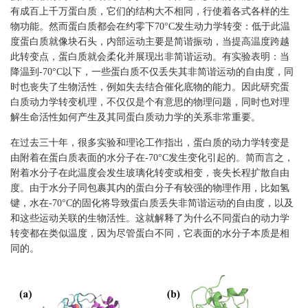
有成百上千万蛋白质，它们的结构大不相同，行使着各式各样的生
物功能。然而蛋白质都会在约零下70°C发生动力学转变：低于此温
度蛋白质就像块石头，内部运动主要是简谐振动，当提高温度跨越
此转变点，蛋白质就会柔化并展现出非简谐运动。有实验表明：当
降温到-70°C以下，一些蛋白质不仅丢失其非简谐运动的自由度，同
时也丧失了生物活性，例如失去结合催化底物的能力。因此研究蛋
白质动力学转变机理，不仅仅是个有意思的物理问题，同时也对理
解生命活性如何产生及其同蛋白质动力学的关系非常重要。
在过去三十年，很多实验和理论工作指出，蛋白质的动力学转变是
由附着在蛋白质表面的水分子在-70°C发生变化引起的。简而言之，
附着水分子在此温度会发生玻璃化转变或相变，丧失长程扩散自由
度。由于水分子同包裹其内的蛋白分子有较强的物理作用，比如氢
键，水在-70°C的固化将导致蛋白质丢失非简谐运动的自由度，以及
和这些运动关联的生物活性。这就解释了为什么不同蛋白的动力学
转变都在类似温度，因为尽管蛋白不同，它表面的水分子本质是相
同的。