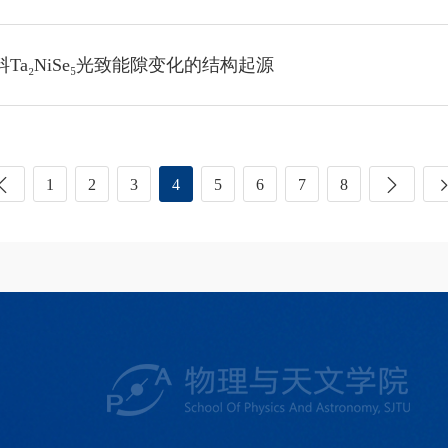
a₂NiSe₅光致能隙变化的结构起源
1
2
3
4
5
6
7
8