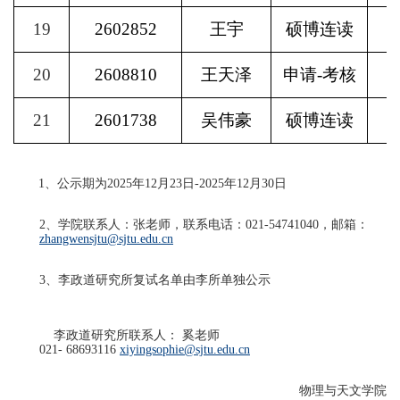
19
2602852
王宇
硕博连读
20
2608810
王天泽
申请
-
考核
21
2601738
吴伟豪
硕博连读
1
、公示期为
2025
年
12
月
23
日
-2025
年
12
月
30
日
2
、学院联系人：张老师，联系电话：
021-54741040
，邮箱：
zhangwensjtu@sjtu.edu.cn
3
、李政道研究所复试名单由李所单独公示
李政道研究所联系人： 奚老师
021-
68693116
xiyingsophie@sjtu.edu.cn
物理与天文学院