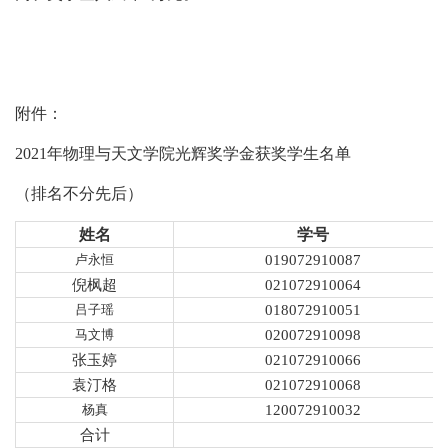
附件：
2021
年物理与天文学院光辉奖学金获奖学生名单
（排名不分先后）
姓名
学号
卢永恒
019072910087
倪枫超
021072910064
吕子瑶
018072910051
马文博
020072910098
张玉婷
021072910066
袁汀格
021072910068
杨真
120072910032
合计