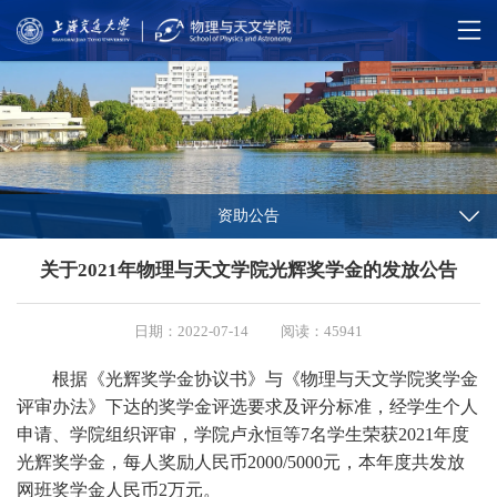
资助公告
关于2021年物理与天文学院光辉奖学金的发放公告
日期：2022-07-14
阅读：45941
根据《光辉奖学金协议书》与《物理与天文学院奖学金
评审办法》下达的奖学金评选要求及评分标准，经学生个人
申请、学院组织评审，学院卢永恒等
7
名学生荣获
2021
年度
光辉奖学金，每人奖励人民币
2000/5000
元，本年度共发放
网班奖学金人民币
2
万元。