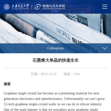
Colloquium
石墨烯大单晶的快速生长
日期：2016-12-21
阅读：2361
摘要
Graphene single crystal has become as a promising material for next
generation electronics and optoelectronics. Unfortunately we can’t grow
12-inch graphene single-crystal wafer as we can do in silicon industry.
One of the main hamper is that we nowadays grow graphene single