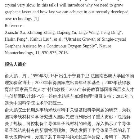
crystal very slow. In this talk I will introduce why we need to grow
graphene faster and how fast we can achieve in our recently developed
new technology [1].
Reference:
Xiaozhi Xu, Zhihong Zhang, Dapeng Yu, Enge Wang, Feng Ding*,
Hailin Peng*, Kaihui Liu*, et al. “Ultrafast Growth of Single-crystal
Graphene Assisted by a Continuous Oxygen Supply”, Nature
Nanotechnology, 11, 930-935, 2016.
报告人简介
俞大鹏，男，1959年3月16日出生于宁夏中卫;法国南巴黎大学固体物
理实验室博士；2000年获得国家杰出青年科学基金；2002年获得教
育部“国家高层次人才”特聘教授；2005年获得教育部国家高层次人才
与创新团队计划--“准一维纳米结构与低维物理”项目支持；2015年当
选为中国科学院技术学部院士。
俞大鹏院士长期从事纳米线材料中关键基础科学问题的研究，为我
国纳米线材料科学研究进入国际先进行列做出了重大贡献：包括解
决了规模、可控制备半导体量子线材料的难题、深入揭示了半导体
量子线结构特有的新颖物理现象、系统发掘了半导体量子线的若干
重大应用特性，发现了若干重要的纳米线器件效应，发明了一系列