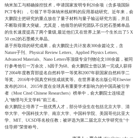
纳米加工与精确操控技术，申请国家发明专利20余项（含多项国际
PCT专利），引领了半导体纳米线材料的应用基础研究。近年来，俞
大鹏院士把研究的重点放在了量子材料与量子输运研究方面，并且
不断取得重大突破。尤其是，他领导的研究团队不仅把石墨烯单晶
的生长速度提高了两个量级,最近他们又在世界上第一个生长出了5 X
50 cm2的石墨烯大单晶。
基于所取得的研究成果，俞大鹏院士共计发表300余篇论文，含
Nature子刊、Physical Review Letters、Applied Physics Letters、
Advanced Materials、Nano Letters等顶级专业刊物论文100余篇，被同
行参考他引一万余次，h因子为68。俞大鹏院士曾以第一完成人获得
了2004年度教育部提名自然科学一等奖和2007年获国家自然科学二
等奖、2016年中国真空科技成就奖等。在世界著名出版公司Elsevier
发布的2014、2015年度在全球具有重要学术影响力的中国高被引学
者（Most Cited Chinese Researchers）榜单中，俞大鹏院士连续进
入“物理与天文学科”前三名。
俞大鹏院士培养了一批优秀人才，部分毕业生在包括北京大学、清
华大学、中国科技大学、南京大学、中国科学院、美国哥伦比亚大
学、MIT、UCSD等名校任教；被评选为第二届北京大学研究生“十
佳导师”荣誉称号。