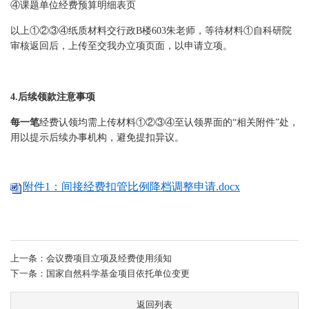
④课题单位经费预算明细表页
以上
①
②
③
④
纸质材料交行政B楼603朱老师，等待材料
①
自科研院
审核返回后，上传至交我办立项页面，以申请立项。
4.后续领款注意事项
每一笔
经费认领均需上传材料
①
②③④
至认领界面的“相关附件”处，
用以提示后续办事机构，避免提扣异议。
附件1：间接经费扣管比例降档调整申请.docx
上一条：会议费项目立项及经费使用须知
下一条：国家自然科学基金项目依托单位变更
返回列表