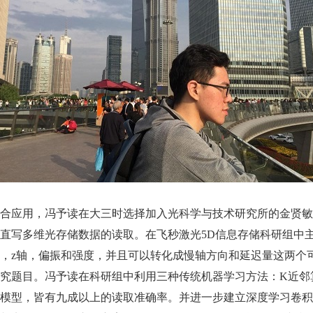
合应用，冯予读在大三时选择加入光科学与技术研究所的金贤敏
直写多维光存储数据的读取。在飞秒激光5D信息存储科研组中
轴，z轴，偏振和强度，并且可以转化成慢轴方向和延迟量这两个
究题目。冯予读在科研组中利用三种传统机器学习方法：K近邻
模型，皆有九成以上的读取准确率。并进一步建立深度学习卷积